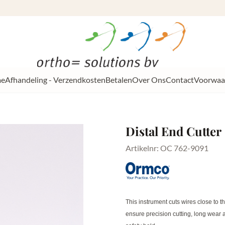
e
Afhandeling - Verzendkosten
Betalen
Over Ons
Contact
Voorwaa
Distal End Cutter
Artikelnr:
OC 762-9091
This instrument cuts wires close to 
ensure precision cutting, long wear 