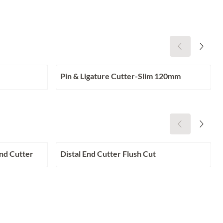
Pin & Ligature Cutter-Slim 120mm
Prijs niet zichtbaar
End Cutter
Distal End Cutter Flush Cut
Prijs niet zichtbaar