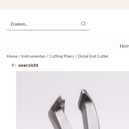
Cookievoorkeuren zijn momenteel gesloten.
Zoeken
Hom
Home
/
Instrumenten
/
Cutting Pliers
/
Distal End Cutter
overzicht