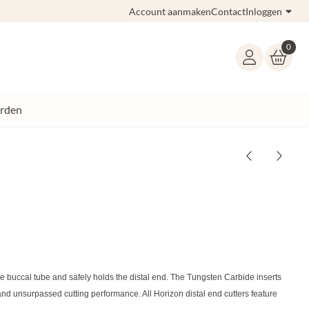
Account aanmaken
Contact
Inloggen
0
rden
the buccal tube and safely holds the distal end. The Tungsten Carbide inserts
and unsurpassed cutting performance. All Horizon distal end cutters feature