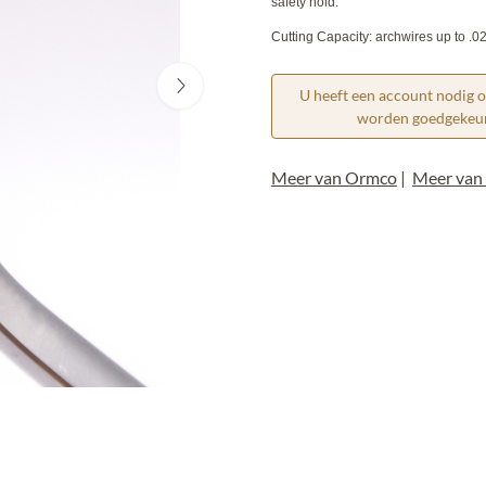
safety hold.
Cutting Capacity: archwires up to .0
U heeft een account nodig 
worden goedgekeurd
Meer van Ormco
|
Meer van 