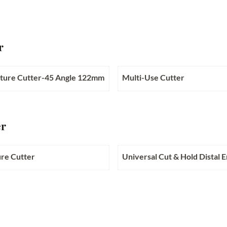
r
ature Cutter-45 Angle 122mm
Multi-Use Cutter
chtbaar
Prijs niet zichtbaar
er
ure Cutter
Universal Cut & Hold Distal 
chtbaar
Prijs niet zichtbaar