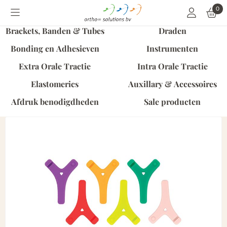
Cookievoorkeuren zijn momenteel gesloten.
0
Brackets, Banden & Tubes
Draden
Bonding en Adhesieven
Instrumenten
Extra Orale Tractie
Intra Orale Tractie
Elastomerics
Auxillary & Accessoires
Afdruk benodigdheden
Sale producten