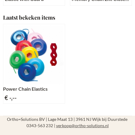
Grey
Prijs niet zichtbaar
Prijs niet zichtbaar
Laatst bekeken items
Power Chain Elastics
€ -,--
Ortho=Solutions BV | Lage Maat 13 | 3961 NJ Wijk bij Duurstede
0343-563 232 |
verkoop@ortho-solutions.nl