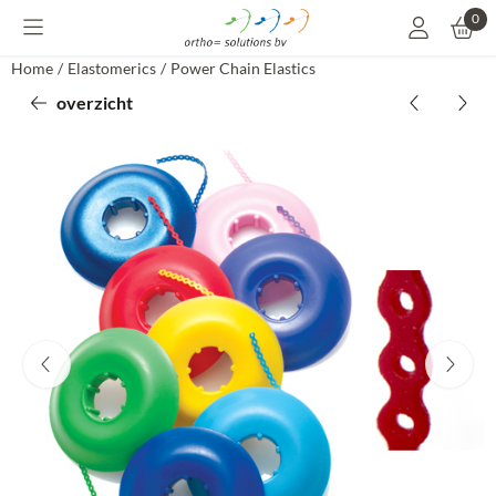
Cookievoorkeuren zijn momenteel gesloten.
0
Home
/
Elastomerics
/
Power Chain Elastics
overzicht