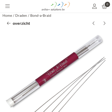
Cookievoorkeuren zijn momenteel gesloten.
0
Home
/
Draden
/
Bond-a-Braid
overzicht