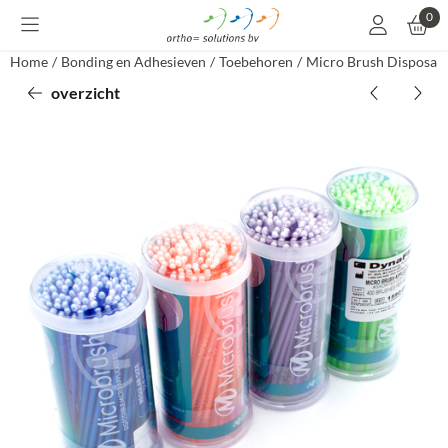
Cookievoorkeuren zijn momenteel gesloten.
0
Home
/
Bonding en Adhesieven
/
Toebehoren
/
Micro Brush Disposabl
overzicht