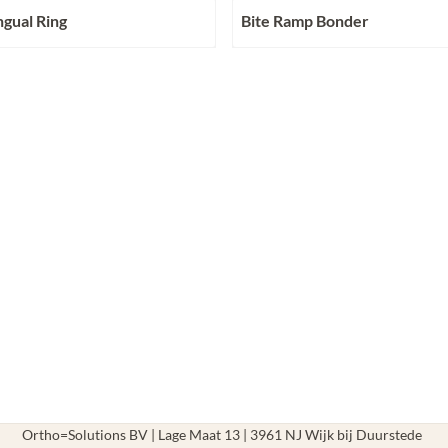
ngual Ring
Bite Ramp Bonder
chtbaar
Prijs niet zichtbaar
Ortho=Solutions BV | Lage Maat 13 | 3961 NJ Wijk bij Duurstede