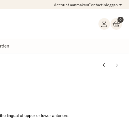
Account aanmaken
Contact
Inloggen
0
rden
he lingual of upper or lower anteriors.