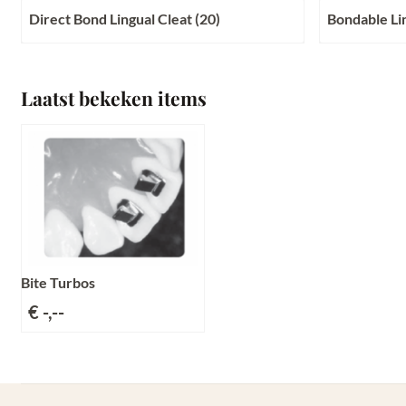
Direct Bond Lingual Cleat (20)
Bondable Li
Prijs niet zichtbaar
Prijs niet zi
Laatst bekeken items
Bite Turbos
€ -,--