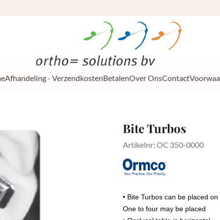
e
Afhandeling - Verzendkosten
Betalen
Over Ons
Contact
Voorwaa
Bite Turbos
Artikelnr:
OC 350-0000
• Bite Turbos can be placed on t
One to four may be placed