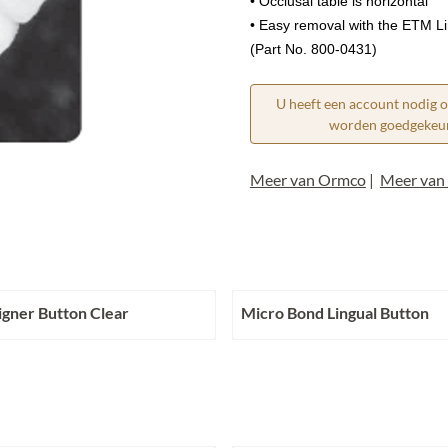
• Occlusal table is horizontal
• Easy removal with the ETM L
(Part No. 800-0431)
U heeft een account nodig 
worden goedgekeurd
Meer van Ormco
|
Meer van 
igner Button Clear
Micro Bond Lingual Button
chtbaar
Prijs niet zichtbaar